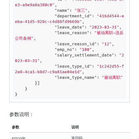
e3-a9e9a8a380c0"
,

"name"
: 
"张三"
,

"department_id"
: 
"416d4544-e
eba-41d5-928c-c4d88fd9669b"
,

"leave_date"
: 
"2023-03-31"
,

"leave_reason"
: 
"被动离职-违反
公司条例"
,

"leave_reason_id"
: 
"12"
,

"emp_no"
: 
"100"
,

"salary_settlement_date"
: 
"2
023-03-31"
,

"leave_type_id"
: 
"1c242d55-f
2e8-4ca1-b8d7-c9a81ae04e1d"
,

"leave_type_name"
: 
"被动离职"
        }]

    }

参数说明：
参数
说明
errcode
返回码